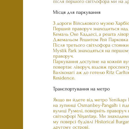
після першого світлофора ми на д
Місця для паркування
З дороги Військового музею Харбіє
Перший праворуч знаходиться над
Кемаль Оке Каддесі, а решта лівор
Джемальом Решитом Рей Парковка 
Після третього світлофора стоянки 
Mystik Park знаходяться на першом
праворуч.
Паркування доступне на кожній ву
повертає ліворуч, вздовж проспект
Валіконагі аж до готелю Ritz Carlto
Residence.
Транспортування на метро
Якщо ви йдете від метро Yenikapı
на зупинці Osmanbey-Pangaltı і йд
вулиці Румелі, поверніть праворуч 
світлофорі Nişantaşı. Ми знаходимо
му поверсі будівлі Historical Burga
другому острові.