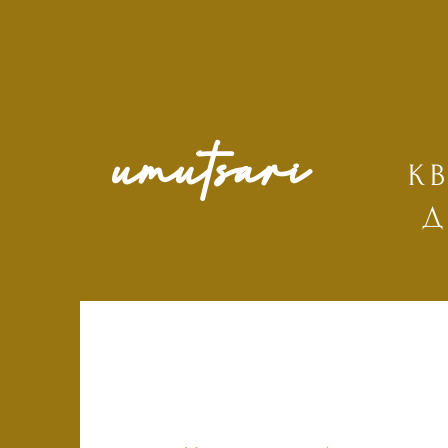
umutsari
К
Д