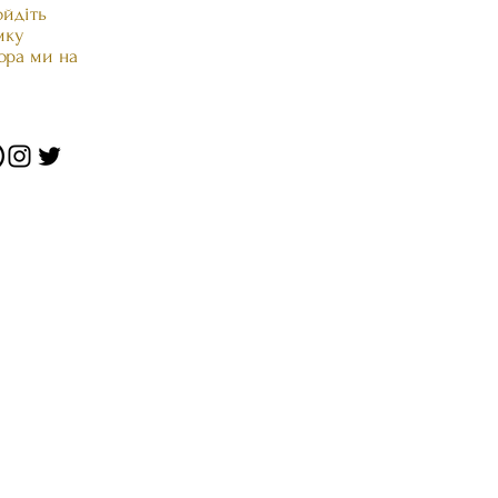
ойдіть
мку
ора ми на