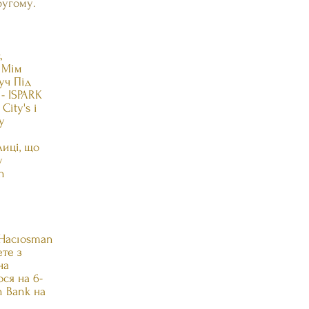
ругому.
,
 Мім
уч Під
- ISPARK
City's і
у
лиці, що
у
n
 Hacıosman
ете з
на
ся на 6-
n Bank на