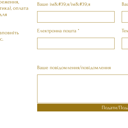
реження,
Ваше ім&#39;я/ім&#39;я
Ва
етика), оплата
 для
Електронна пошта
Те
аповніть
с.
Ваше повідомлення/повідомлення
Подати/Под