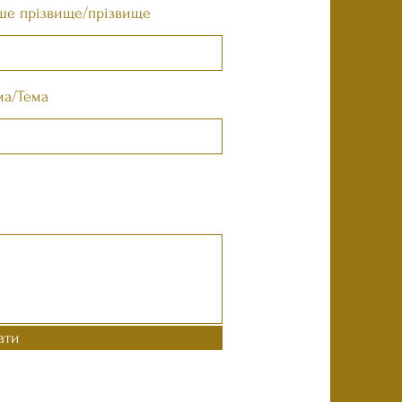
ше прізвище/прізвище
ма/Тема
ати