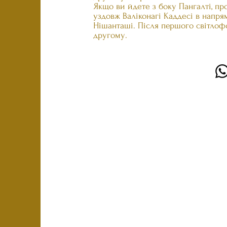
Якщо ви йдете з боку Пангалті, пр
уздовж Валіконагі Каддесі в напря
Нішанташі. Після першого світлоф
другому.