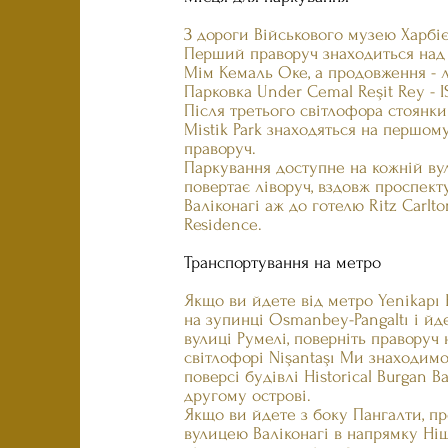
З дороги Військового музею Харбіє
Перший праворуч знаходиться над
Мім Кемаль Оке, а продовження - л
Парковка Under Cemal Reşit Rey - 
Після третього світлофора стоянки 
Mistik Park знаходяться на першом
праворуч.
Паркування доступне на кожній ву
повертає ліворуч, вздовж проспект
Валіконагі аж до готелю Ritz Carlto
Residence.
Транспортування на метро
Якщо ви йдете від метро Yenikapı
на зупинці Osmanbey-Pangaltı і йд
вулиці Румелі, поверніть праворуч 
світлофорі Nişantaşı Ми знаходимо
поверсі будівлі Historical Burgan B
другому острові.
Якщо ви йдете з боку Пангалти, пр
вулицею Валіконагі в напрямку Ніш