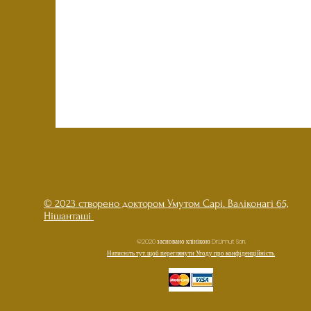
© 2023 створено доктором Умутом Сарі. Валіконагі 65,
Нішанташі
©2020 засновано клінікою Dr.Umut Sarı.
Натисніть тут, щоб переглянути Угоду про конфіденційність.