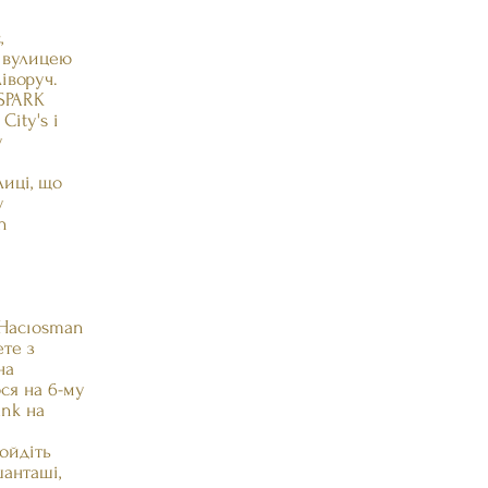
,
 вулицею
іворуч.
ISPARK
City's і
у
лиці, що
у
n
 Hacıosman
ете з
на
ся на 6-му
ank на
ойдіть
анташі,