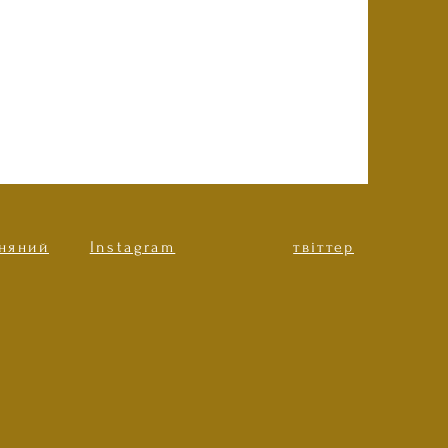
рняний
Instagram
твіттер