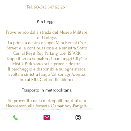
Tel: 90-542 347 92 26
Parcheggi
Provenendo dalla strada del Museo Militare
di Harbiye,
La prima a destra è sopra Mim Kemal Öke
Street e la continuazione è a sinistra Sotto
Cemal Reşit Rey Parking Lot- ISPARK
Dopo il terzo semaforo, i parcheggi City's e
Mistik Park sono sulla prima a destra.
Il parcheggio è disponibile su ogni strada
svolta a sinistra lungo Valikonağı Avenue
fino al Ritz Carlton Residence.
Trasporto in metropolitana
Se provenite dalla metropolitana Yenikapı
Hacıosman alla fermata Osmanbey-Pangaltı
e provenendo da Rumeli Street, girate a
destra al semaforo Nişantaşı Siamo al 6°
piano dell'edificio storico della Burgan Bank
sulla seconda isola.