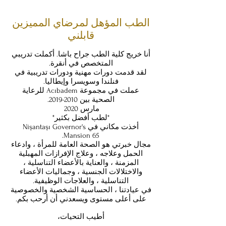
الطب المؤهل لمرضاي المميزين
قابلني
أنا خريج كلية الطب جراح باشا. أكملت تدريبي
المتخصص في أنقرة.
لقد قدمت دورات مهنية ودورات تدريبية في
فنلندا وسويسرا وإيطاليا.
عملت في مجموعة Acıbadem للرعاية
الصحية بين
2010-2019
.
مارس 2020
"لطب أفضل بكثير"
أخذت مكاني في Nişantaşı Governor's
Mansion 65.
مجال خبرتي هو الصحة العامة للمرأة ، وادعاء
الحمل وعلاجه ، وعلاج الإفرازات المهبلية
المزمنة ، والعناية بالأعضاء التناسلية ،
والاختلالات الجنسية ، وجماليات الأعضاء
التناسلية ، والعلاجات الوظيفية.
في عيادتنا ، الحساسية الشخصية والخصوصية
على أعلى مستوى ويسعدني أن أرحب بكم.
أطيب التحيات،