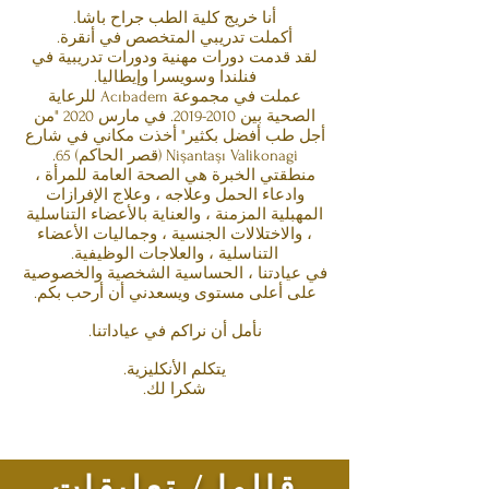
أنا خريج كلية الطب جراح باشا.
أكملت تدريبي المتخصص في أنقرة.
لقد قدمت دورات مهنية ودورات تدريبية في
فنلندا وسويسرا وإيطاليا.
عملت في مجموعة Acıbadem للرعاية
الصحية بين
2010-2019
. في مارس 2020 "من
أجل طب أفضل بكثير" أخذت مكاني في شارع
Nişantaşı Valikonagi (قصر الحاكم) 65.
منطقتي
​​
الخبرة هي الصحة العامة للمرأة ،
وادعاء الحمل وعلاجه ، وعلاج الإفرازات
المهبلية المزمنة ، والعناية بالأعضاء التناسلية
، والاختلالات الجنسية ، وجماليات الأعضاء
التناسلية ، والعلاجات الوظيفية.
في عيادتنا ، الحساسية الشخصية والخصوصية
على أعلى مستوى ويسعدني أن أرحب بكم.
نأمل أن نراكم في عياداتنا.
يتكلم الأنكليزية.
شكرا لك.
قالوا / تعليقات